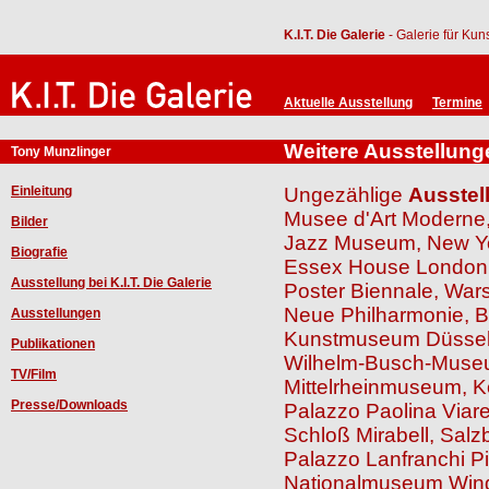
K.I.T. Die Galerie
- Galerie für Ku
Aktuelle Ausstellung
Termine
Weitere Ausstellung
Tony Munzlinger
Einleitung
Ungezählige
Ausstel
Musee d'Art Moderne,
Bilder
Jazz Museum, New Y
Biografie
Essex House London
Ausstellung bei K.I.T. Die Galerie
Poster Biennale, War
Neue Philharmonie, B
Ausstellungen
Kunstmuseum Düssel
Publikationen
Wilhelm-Busch-Muse
TV/Film
Mittelrheinmuseum, K
Presse/Downloads
Palazzo Paolina Viar
Schloß Mirabell, Salz
Palazzo Lanfranchi P
Nationalmuseum Win